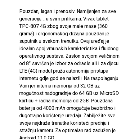
Pouzdan, lagan i prenosiv. Namijenjen za sve
generacije… u svim prilikama. Vivax tablet
TPC-807 4G zbog svoje male mase (360
grama) i ergonomskog dizajna pouzdan je
suputnik u svakom trenutku. Ovaj uređaj je
idealan spoj vrhunskih karakteristika i fluidnog
operativnog sustava. Zaslon svojom veličinom
od 8” savršen je izbor za odrasle ali i za djecu.
LTE (4G) modul pruža autonomiju pristupa
internetu gdje god se nalazili. Na raspolaganju
Vam jer interna memorija od 32 GB uz
mogućnost nadogradnje do 64 GB uz MicroSD
karticu + radna memorija od 2GB. Pouzdana
baterija od 4000 mAh omogućuje bezbrižno i
dugotrajno korištenje uređaja. Zabilježite sve
svoje najdraže trenutke koristeći prednju i
stražnju kameru. Za optimalan rad zadužen je
Android 11.0 GO.