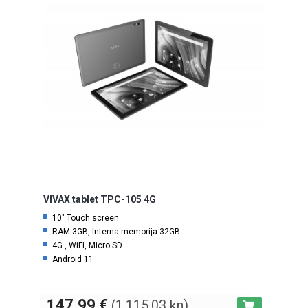
VIVAX tablet TPC-105 4G
10″ Touch screen
RAM 3GB, Interna memorija 32GB
4G , WiFi, Micro SD
Android 11
147,99
€
(1.115,03 kn)