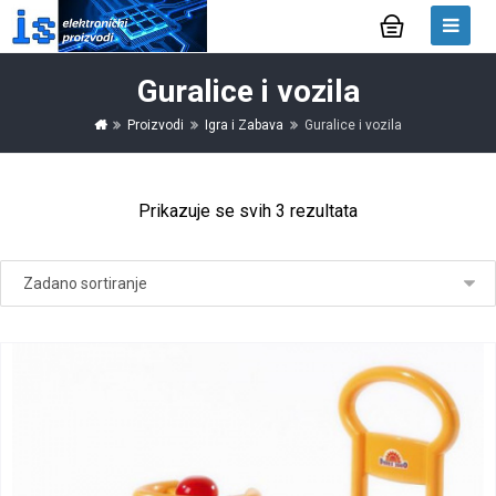
Guralice i vozila
Proizvodi
Igra i Zabava
Guralice i vozila
Prikazuje se svih 3 rezultata