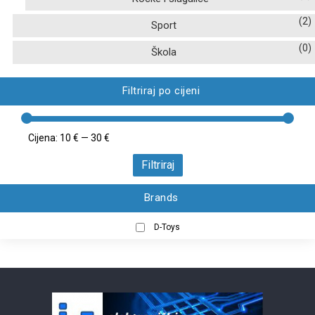
(2)
Sport
(0)
Škola
Filtriraj po cijeni
Cijena:
10 €
—
30 €
Filtriraj
Brands
D-Toys