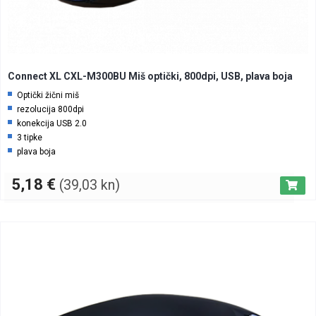
Connect XL CXL-M300BU Miš optički, 800dpi, USB, plava boja
Optički žični miš
rezolucija 800dpi
konekcija USB 2.0
3 tipke
plava boja
kabel 1,5 met
5,18
€
(39,03 kn)