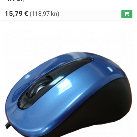
LED iluminacija, 7 tipki uz mogućnost podešenja zavisno od igre
konekcija USB, Plug & Play, dužina kabela 2.0 met
15,79
€
(118,97 kn)