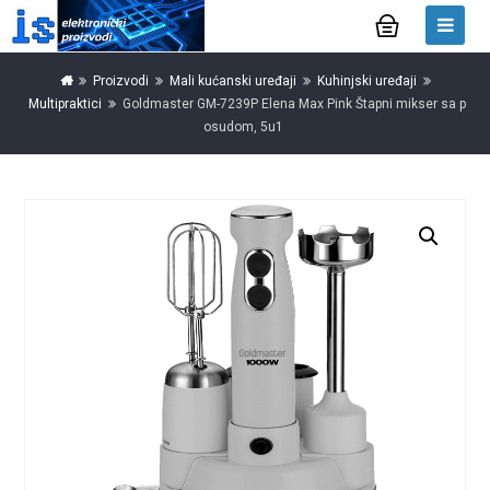
Proizvodi
Mali kućanski uređaji
Kuhinjski uređaji
Multipraktici
Goldmaster GM-7239P Elena Max Pink Štapni mikser sa p
osudom, 5u1