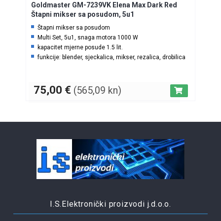
Goldmaster GM-7239VK Elena Max Dark Red
Štapni mikser sa posudom, 5u1
Štapni mikser sa posudom
Multi Set, 5u1, snaga motora 1000 W
kapacitet mjerne posude 1.5 lit.
funkcije: blender, sjeckalica, mikser, rezalica, drobilica
75,00
€
(565,09 kn)
I.S.Elektronički proizvodi j.d.o.o.