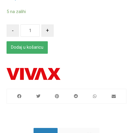
5 na zalihi
-
+
Dodaj u košaricu