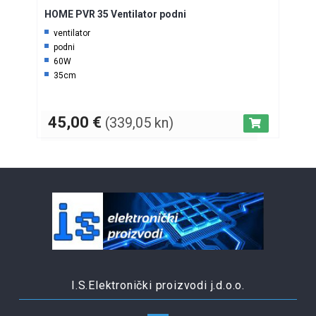
HOME PVR 35 Ventilator podni
ventilator
podni
60W
35cm
45,00
€
(339,05 kn)
I.S.Elektronički proizvodi j.d.o.o.