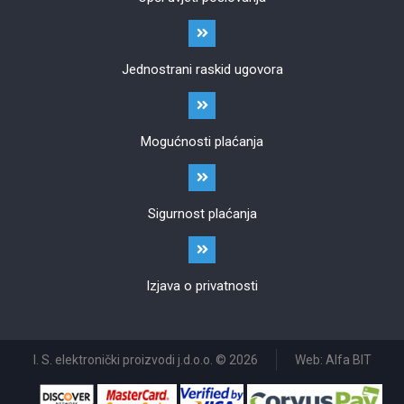
Jednostrani raskid ugovora
Mogućnosti plaćanja
Sigurnost plaćanja
Izjava o privatnosti
I. S. elektronički proizvodi j.d.o.o. © 2026
Web: Alfa BIT