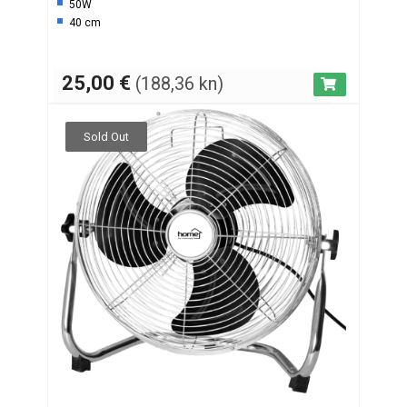
50W
40 cm
25,00
€
(188,36 kn)
Sold Out