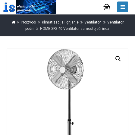
Proizvodi
Klimatizacija i grijanje
Ventilatori
Ventilatori
podni
HOME SFS 40 Ventilator samostojeći inox