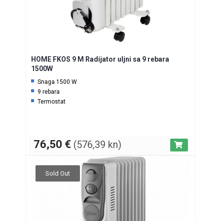
HOME FKOS 9 M Radijator uljni sa 9 rebara
1500W
Snaga 1500 W
9 rebara
Termostat
76,50
€
(576,39 kn)
Sold Out