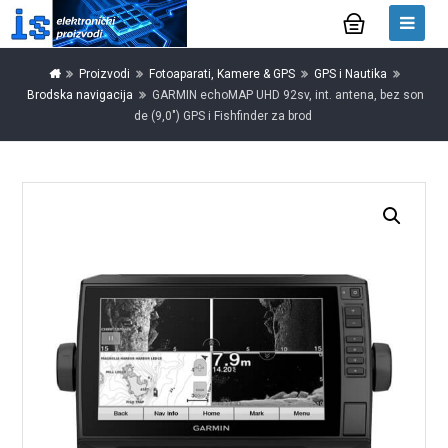
Proizvodi
Fotoaparati, Kamere & GPS
GPS i Nautika
Brodska navigacija
GARMIN echoMAP UHD 92sv, int. antena, bez son
de (9,0") GPS i Fishfinder za brod