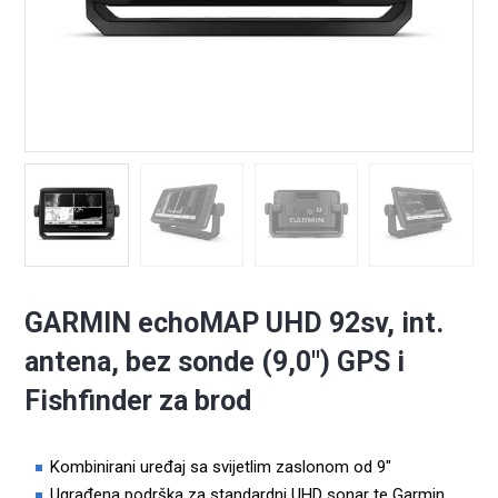
GARMIN echoMAP UHD 92sv, int.
antena, bez sonde (9,0″) GPS i
Fishfinder za brod
Kombinirani uređaj sa svijetlim zaslonom od 9″
Ugrađena podrška za standardni UHD sonar te Garmin