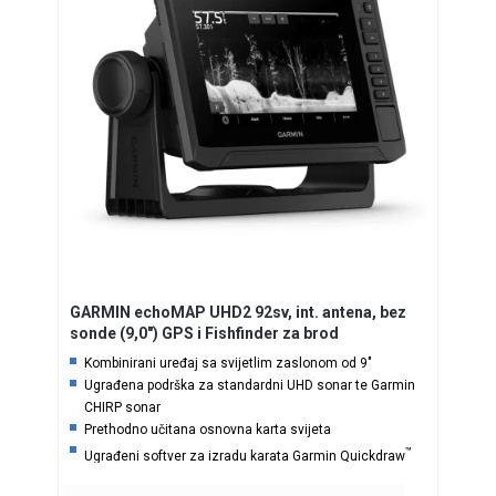
GARMIN echoMAP UHD2 92sv, int. antena, bez
sonde (9,0″) GPS i Fishfinder za brod
Kombinirani uređaj sa svijetlim zaslonom od 9″
Ugrađena podrška za standardni UHD sonar te Garmin
CHIRP sonar
Prethodno učitana osnovna karta svijeta
™
Ugrađeni softver za izradu karata Garmin Quickdraw
Contours