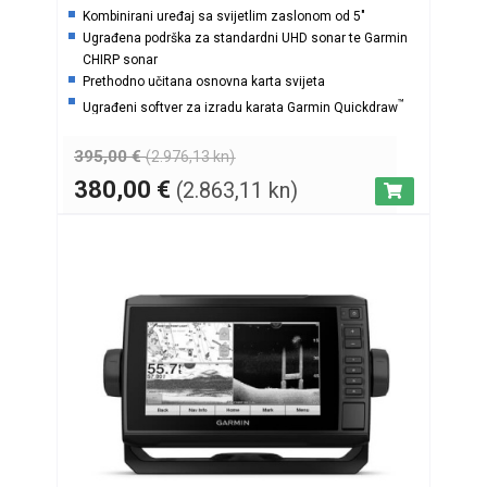
Kombinirani uređaj sa svijetlim zaslonom od 5″
Ugrađena podrška za standardni UHD sonar te Garmin
CHIRP sonar
Prethodno učitana osnovna karta svijeta
™
Ugrađeni softver za izradu karata Garmin Quickdraw
Contours
395,00
€
(2.976,13 kn)
380,00
€
(2.863,11 kn)