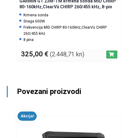
GARMIN GT 23M-TM krmena sonda MID CHIRP
80-160kHz,ClearVü CHIRP 260/455 kHz, 8-pin
Krmena sonda
Snaga 600W
Frekvencija MID CHIRP 80-160kHz,ClearVü CHIRP
260/455 kHz
8 pina
325,00
€
(2.448,71 kn)
Povezani proizvodi
Akcija!