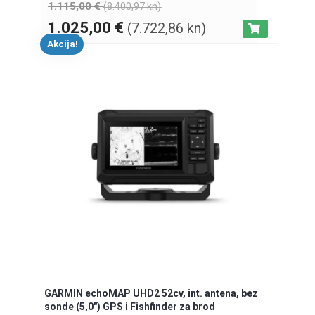
1.115,00
€
(8.400,97 kn)
1.025,00
€
(7.722,86 kn)
Akcija!
GARMIN echoMAP UHD2 52cv, int. antena, bez
sonde (5,0″) GPS i Fishfinder za brod