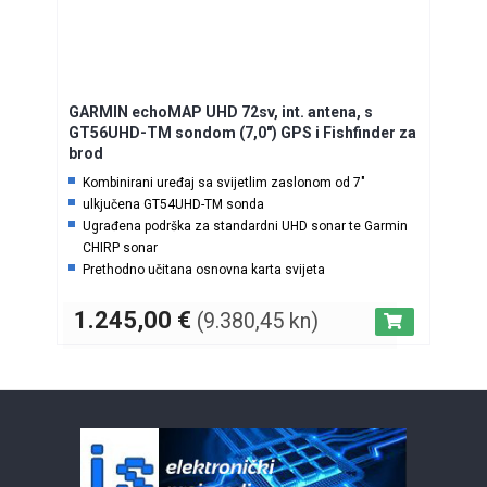
GARMIN echoMAP UHD 72sv, int. antena, s
GT56UHD-TM sondom (7,0″) GPS i Fishfinder za
brod
Kombinirani uređaj sa svijetlim zaslonom od 7″
ulkjučena GT54UHD-TM sonda
Ugrađena podrška za standardni UHD sonar te Garmin
CHIRP sonar
Prethodno učitana osnovna karta svijeta
™
Ugrađeni softver za izradu karata Garmin Quickdraw
1.245,00
€
(9.380,45 kn)
Contours