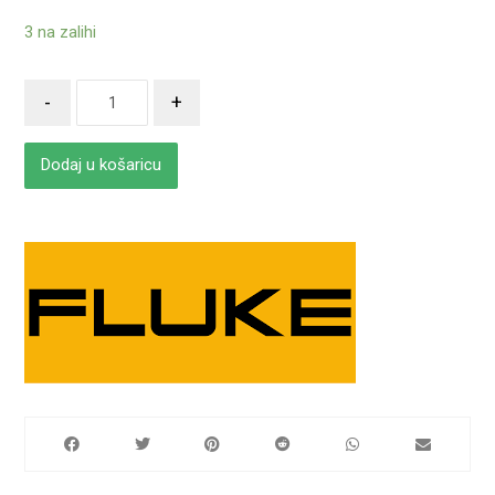
3 na zalihi
-
+
Dodaj u košaricu