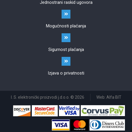
Jednostrani raskid ugovora
Mogućnosti plaćanja
Sigurnost plaćanja
Izjava o privatnosti
I. S. elektronički proizvodi j.d.o.o. © 2026
Web: Alfa BIT