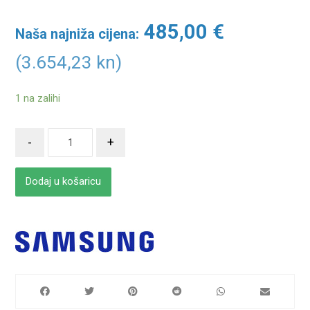
485,00
€
Naša najniža cijena:
(3.654,23 kn)
1 na zalihi
-
+
Dodaj u košaricu