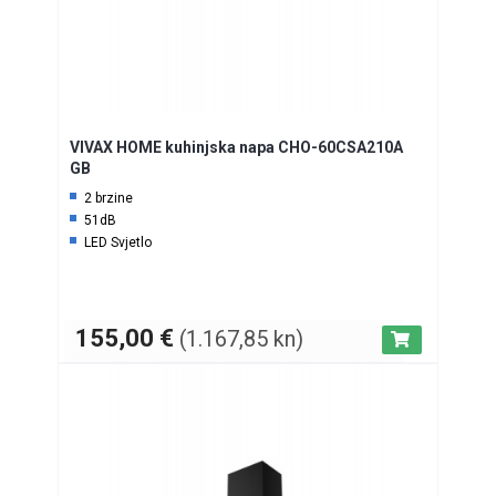
VIVAX HOME kuhinjska napa CHO-60CSA210A
GB
2 brzine
51dB
LED Svjetlo
155,00
€
(1.167,85 kn)