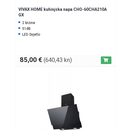
VIVAX HOME kuhinjska napa CHO-60CHA210A
GX
2 brzine
51dB
LED Svjetlo
85,00
€
(640,43 kn)