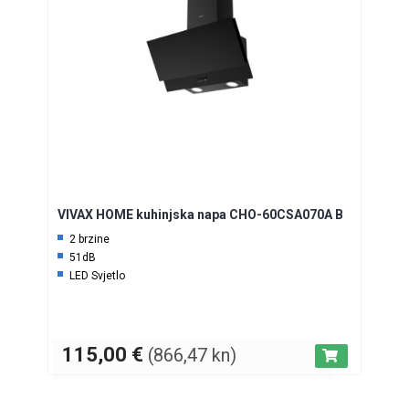
VIVAX HOME kuhinjska napa CHO-60CSA070A B
2 brzine
51dB
LED Svjetlo
115,00
€
(866,47 kn)