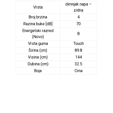
dimnjak napa –
Vrsta
zidna
Broj brzina
4
Razina buke [dB]
70
Energetski razred
B
(Novo)
Vrsta guma
Touch
Širina (cm)
89.8
Visina (cm)
144
Dubina (cm)
32.5
Boja
Crna