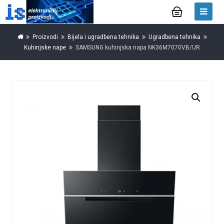
Proizvodi
Bijela i ugradbena tehnika
Ugradbena tehnika
Kuhinjske nape
SAMSUNG kuhinjska napa NK36M7070VB/UR