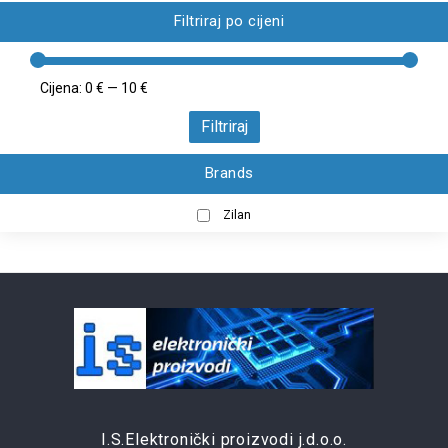
Filtriraj po cijeni
Cijena:
0 €
—
10 €
Filtriraj
Brands
Zilan
I.S.Elektronički proizvodi j.d.o.o.