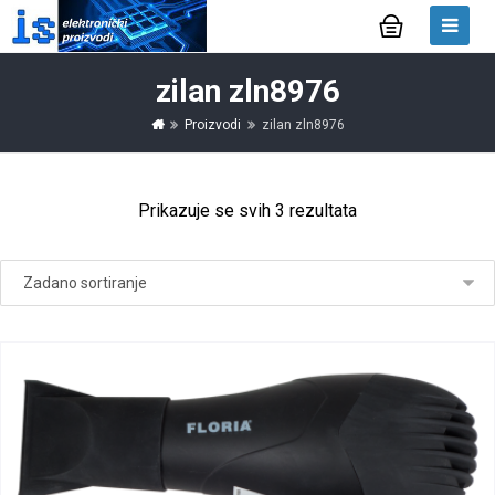
zilan zln8976
Proizvodi
zilan zln8976
Prikazuje se svih 3 rezultata