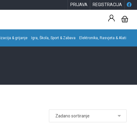
PRIJAVA
REGISTRACIJA
izacija & grijanje
Igra, Škola, Sport & Zabava
Elektronika, Rasvjeta & Alati