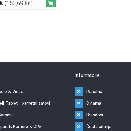
€
(150,69 kn)
Informacije
udio & Video
Početna
li, Tableti i pametni satovi
O nama
Gaming
Brandovi
parati, Kamere & GPS
Česta pitanja