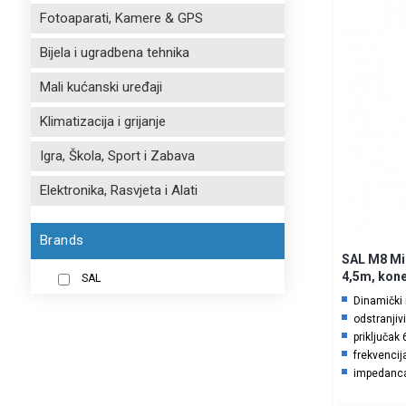
Fotoaparati, Kamere & GPS
Bijela i ugradbena tehnika
Mali kućanski uređaji
Klimatizacija i grijanje
Igra, Škola, Sport i Zabava
Elektronika, Rasvjeta i Alati
Brands
SAL M8 Mik
4,5m, kon
SAL
Dinamički
odstranjiv
priključak
frekvencij
impedanca