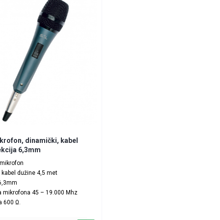
rofon, dinamički, kabel
ekcija 6,3mm
 mikrofon
i kabel dužine 4,5 met
 6,3mm
a mikrofona 45 – 19.000 Mhz
 600 Ω.