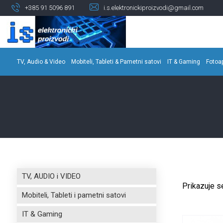
+385 91 5096 891
i.s.elektronickiproizvodi@gmail.com
TV, Audio & Video
Mobiteli, Tableti & Pametni satovi
IT & Gaming
Fotoa
TV, AUDIO i VIDEO
Prikazuje se
Mobiteli, Tableti i pametni satovi
IT & Gaming