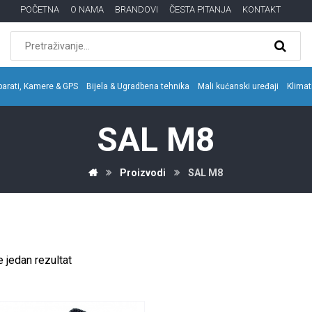
POČETNA
O NAMA
BRANDOVI
ČESTA PITANJA
KONTAKT
parati, Kamere & GPS
Bijela & Ugradbena tehnika
Mali kućanski uređaji
Klimat
SAL M8
Proizvodi
SAL M8
 jedan rezultat