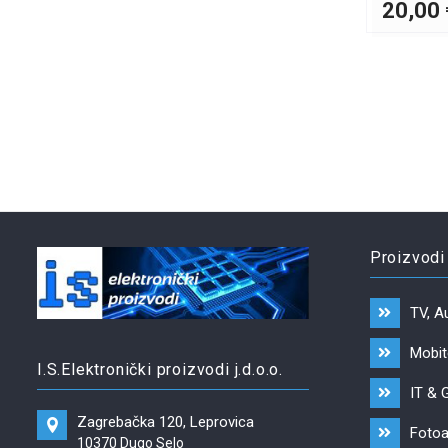
20,00
Proizvodi
TV, A
Mobite
I.S.Elektronički proizvodi j.d.o.o.
IT & 
Zagrebačka 120, Leprovica
Fotoa
10370 Dugo Selo