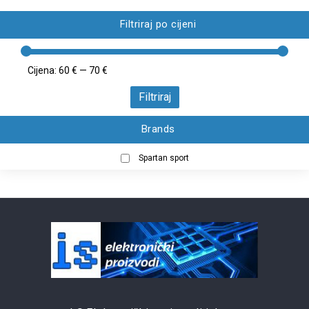
Filtriraj po cijeni
Cijena:
60 €
—
70 €
Filtriraj
Brands
Spartan sport