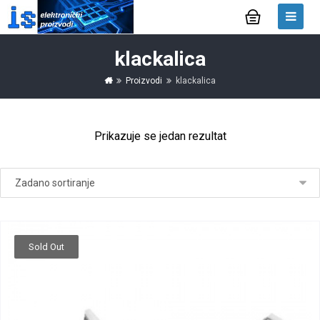
klackalica
Proizvodi
klackalica
Prikazuje se jedan rezultat
Sold Out