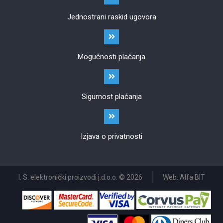
Jednostrani raskid ugovora
Mogućnosti plaćanja
Sigurnost plaćanja
Izjava o privatnosti
I. S. elektronički proizvodi j.d.o.o. © 2026
Web: Alfa BIT