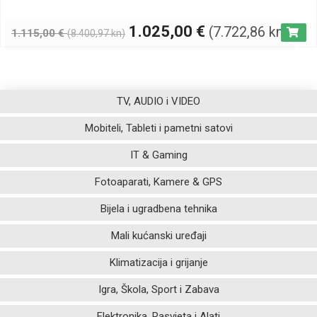
1.025,00
€
(7.722,86 kn)
1.115,00
€
(8.400,97 kn)
TV, AUDIO i VIDEO
Mobiteli, Tableti i pametni satovi
IT & Gaming
Fotoaparati, Kamere & GPS
Bijela i ugradbena tehnika
Mali kućanski uređaji
Klimatizacija i grijanje
Igra, Škola, Sport i Zabava
Elektronika, Rasvjeta i Alati