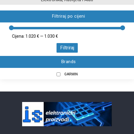
Filtriraj po cijeni
Cijena:
1.020 €
—
1.030 €
Filtriraj
Brands
GARMIN