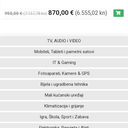
870,00
€
(6.555,02 kn)
950,00
€
(7.157,78 kn)
TV, AUDIO i VIDEO
Mobiteli, Tableti i pametni satovi
IT & Gaming
Fotoaparati, Kamere & GPS
Bijela i ugradbena tehnika
Mali kućanski uređaji
Klimatizacija i grijanje
Igra, Škola, Sport i Zabava
Elektronika, Rasvjeta i Alati